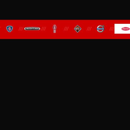
///
///
///
///
///